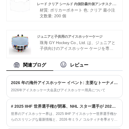
レード クリア シールド 内側防曇外側アンチスクラッ
当社のバイザーは、その並外れた価値、比
材質: ポリカーボネート 色: クリア 最小注
類のない品質、先駆的な技術、最先端の製
チ
文数量: 200 個
造プロセスで世界的に高く評価されていま
す。今すぐ私たちと一緒に永続的なパート
ナーシップを築き、成功への並外れた旅に
乗り出しましょう。
ジュニアと子供用のアイスホッケーケージ
珠海 GY Hockey Co., Ltd. は、ジュニアと
子供向けのアイスホッケー ケージを専門
に扱う一流企業です。当社は、研究開発、
設計、生産、販売をシームレスに連携さ
関連ブログ
レビュー
せ、金型設計から生産、アフターサポート
までをワンストップで提供する総合的なプ
ロフェッショナルサービスをお客様に提供
2026 年の海外アイスホッケー イベント: 主要なトーナメント、スケジュール、注目の瞬間
することに全力で取り組んでいます。
2026年アイスホッケー大会及びアイスホッケー用具について
# 2025 IIHF 世界選手権が閉幕、NHL スター選手が 2026 年オリンピックアイスホッケーに向けて準備 – GY Hockey の認定ギアセット安全ベンチマーク
世界のアイスホッケー界は、2025 IIHF アイスホッケー世界選手権か
らのスリリングな最新情報と、2026 年ミラノ コルティナ冬季オリン
ピックへの待望の NHL 選手の復帰で賑わっています。男女各部門の