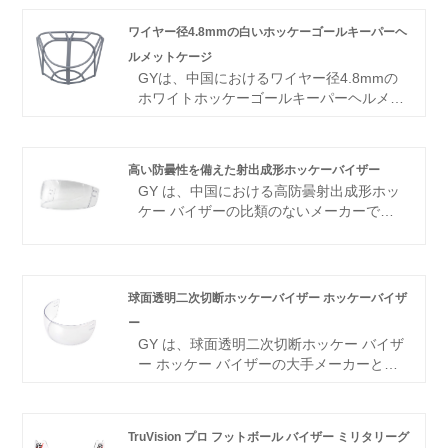
た最高級の頭部保護ギアです。この高品質
ヘルメットは 100% カーボンファイバーの
ワイヤー径4.8mmの白いホッケーゴールキーパーヘ
アウターシェルを誇り、比類のない耐久性
ルメットケージ
と耐衝撃性を備えています。 A3 スチール
GYは、中国におけるワイヤー径4.8mmの
のキャットアイ デザインを採用すること
ホワイトホッケーゴールキーパーヘルメッ
で、ヘルメットの美的魅力が高まるだけで
トケージの主要サプライヤーおよび卸売業
なく、着用者の最適な視認性も確保されま
者であり、世界中の顧客に高品質の製品を
す。革新的なデザインと優れた素材を備え
提供することに特化しています。当社のホ
たこのヘルメットは、フロアボール愛好家
高い防曇性を備えた射出成形ホッケーバイザー
ッケー ゴールキーパー ヘルメット ケージ
に安全性とスタイルの究極の組み合わせを
GY は、中国における高防曇射出成形ホッ
は高度な生産技術と設備で製造されてお
提供します。
ケー バイザーの比類のないメーカーで
り、アスリートにとって最高レベルの品質
す。 14 年にわたる驚くべき歩みを経て、
と耐久性を保証します。 GY のホワイト
当社は大切なお客様の期待を超える優れた
ホッケー ゴールキーパー ヘルメット ケー
製品を作ることに特化しています。当社の
ジは、競争力のある価格で、その優れた品
バイザーは、その卓越した価値、優れた品
質で国内外の顧客から賞賛を受けていま
球面透明二次切断ホッケーバイザー ホッケーバイザ
質、画期的な技術、最先端の設備で高い評
す。 GY は、優れた製品を提供し、将来的
ー
価を得ています。私たちは、世界中のお客
に潜在的な顧客と長期的なパートナーシッ
GY は、球面透明二次切断ホッケー バイザ
様からご満足いただいている肯定的なフィ
プを築くことに取り組んでいます。 アス
ー ホッケー バイザーの大手メーカーとし
ードバックを大変誇りに思っています。今
リートの安全性と快適性を優先する、信頼
て中国市場での販売を行っています。 14
すぐ私たちに加わって、長期にわたるパー
性と耐久性に優れたホッケー ゴールキー
年にわたる素晴らしい歴史を持つ当社は、
トナーシップを確立し、一緒に豊かな未来
パー ヘルメット ケージなら GY をお選び
お客様の要求を超える優れた製品を提供す
に乗り出しましょう。
TruVision プロ フットボール バイザー ミリタリーグ
ください。
ることで、常に水準を高め続けています。