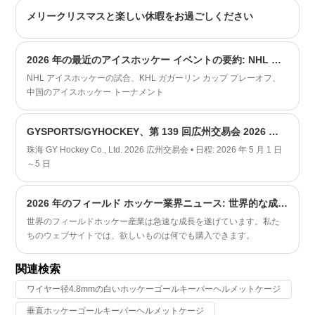
エリート チームが栄光を求めて戦い、ウィンター スポーツの最大の
メリークリスマスと楽しい休暇をお過ごしください
舞台に向けて準備を整える中、**認定アイスホッケー保護具**に対す
る需要はかつてないほど高まっています。珠海 GY Hockey Co., Ltd.
は、世界クラスの頭部および顔面保護製品で 15 年以上にわたってこ
2026 年の最近のアイスホッケー イベントの要約: NHL レギュラー シーズンのプッシュ、KHL プレーオフのキックオフ、中国アイスホッケーのハイライト
の基準を習得してきました。
NHL アイスホッケーの試合、KHL ガガーリン カップ プレーオフ、
中国のアイスホッケー トーナメント
GYSPORTS/GYHOCKEY、第 139 回広州交易会 2026 に参加: 新しい HD アイスホッケー バイザーとアップグレードされたカーボンファイバー ホッケー スティックを発売
珠海 GY Hockey Co., Ltd. 2026 広州交易会 • 日程: 2026 年 5 月 1 日
～5 日
2026 年のフィールド ホッケー業界ニュース: 世界的な成長が加速、トップトーナメントとイノベーションが業界のブームを牽引
世界のフィールドホッケー産業は急速な成長を遂げています。私た
ちのウェブサイトでは、欲しいものは何でも購入できます。
関連検索
ワイヤー径4.8mmの白いホッケーゴールキーパーヘルメットケージ
垂直ホッケーゴールキーパーヘルメットケージ