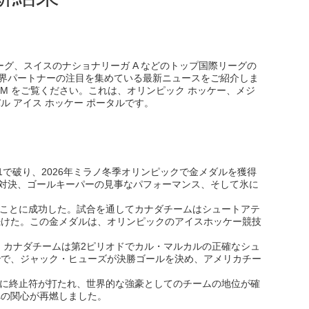
ス リーグ、スイスのナショナリーガ A などのトップ国際リーグの
界パートナーの注目を集めている最新ニュースをご紹介しま
OM をご覧ください。これは、オリンピック ホッケー、メジ
 アイス ホッケー ポータルです。
で破り、2026年ミラノ冬季オリンピックで金メダルを獲得
い対決、ゴールキーパーの見事なパフォーマンス、そして氷に
ることに成功した。試合を通してカナダチームはシュートアテ
続けた。この金メダルは、オリンピックのアイスホッケー競技
。カナダチームは第2ピリオドでカル・マルカルの正確なシュ
秒で、ジャック・ヒューズが決勝ゴールを決め、アメリカチー
足に終止符が打たれ、世界的な強豪としてのチームの地位が確
への関心が再燃しました。