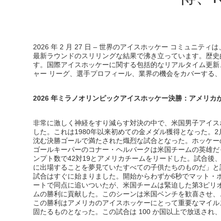
2026 年 2 月 27 日 – 世界のアイスホッケー コミュ
最新ラウンドのスリリングな結果で沸き立っています。歴史
す。国際アイスホッケーに関する包括的なリアルタイム更新、詳
ャー リーグ、選手プロフィール、業界の機会をカバーする、
2026 年ミラノオリンピックアイスホッケー決勝：アメリカが
非常に激しく神経をすり減らす対決の中で、米国男子アイスホ
した。これは1980年以来初めての金メダル獲得となった。
沈む決勝ゴールで満たされた熾烈な試合となった。ホッケー
ゴールキーパーのコナー・ヘルバークは米国チームの英雄だ
ンプト数で42対19とアメリカチームをリードした。試合
に出場することを夢見ていたすべての子供たちのものだ」と
試合はすぐに始まりました。開始からわずか6秒でマット・
ートで同点に追いついたが、米国チームは緊迫した第3ピリ
ムの勝利に貢献した。このシーンは米国ベンチを歓喜させ、
この勝利はアメリカのアイスホッケーにとって重要なマイル
固たるものとなった。この試合は 100 か国以上で放送さ