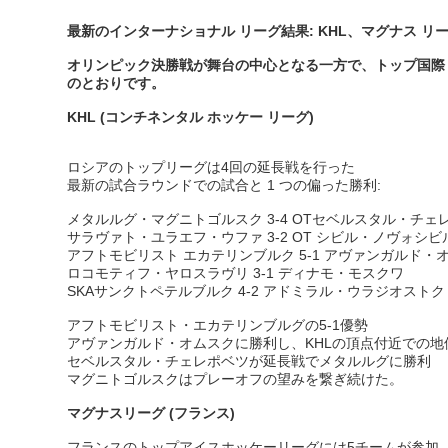
最新のインターナショナル リーグ結果: KHL、マグナス リ
オリンピック決勝戦が舞台の中心となる一方で、トップ国際リー
のとおりです。
KHL (コンチネンタル ホッケー リーグ)
ロシアのトップリーグは4回の延長戦を行った
最新の試合ラウンドでの試合と 1 つの偏った勝利:
メタルルグ・マグニトゴルスク 3-4 OTセベルスタル・チェ
サラヴァト・ユラエフ・ウファ 3-2 OT シビル・ノヴォシビ
アフトモビリスト エカテリンブルク 5-1 アヴァンガルド・
ロコモティフ・ヤロスラヴリ 3-1 ディナモ・モスクワ
SKAサンクトペテルブルク 4-2 アドミラル・ウラジオストク
アフトモビリスト・エカテリンブルグの5-1優勢
アヴァンガルド・オムスクに勝利し、KHLの頂点付近での地
セベルスタル・チェレポベツが延長戦でメタルルグに勝利
マグニトゴルスクはプレーオフの望みを繋ぎ続けた。
マグナスリーグ (フランス)
フランスのトップアイスホッケーリーグには5チームが参加