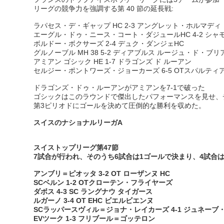
リーグの競争力を強調する第 40 節の延長戦:
ラパセス・デ・ギャップ HC 2-3 アングレット・ホルマデ
エーグル・ドゥ・ニース・コート・ダジュールHC 4-2 シ
ボルドー・ボクサーズ 2-4 デュク・ダンジェHC
グルノーブル MH 38 5-2 ディアブルス ルージュ・ド・ブリ
アミアン ゴシック HE 1-7 ドラゴンズ ド ルーアン
セルジー・ポントワーズ・ジョーカーズ 6-5 OTスパルテ
ドラゴンズ・ドゥ・ルーアンがアミアンを7-1で破った
ゴシックはこのラウンドで傑出したパフォーマンスを見せ、チ
第3ピリオドにゴールを決めて圧倒的な勝利を収めた。
スイスのナショナルリーガA
スイストップリーグ第47節
7試合が行われ、そのうち6試合は1ゴールで決まり、4試合
アンブリ＝ピオッタ 3-2 OT ローザンヌ HC
SCベルン 1-2 OTクローテン・フライヤーズ
ダボス 4-3 SC ラングナウ タイガース
ルガーノ 3-4 OT EHC ビエルビエンヌ
SCラッパースヴィル＝ジョナ・レイカーズ 4-1 ジュネーブ
EVツーク 1-3 フリブール＝ゴッテロン