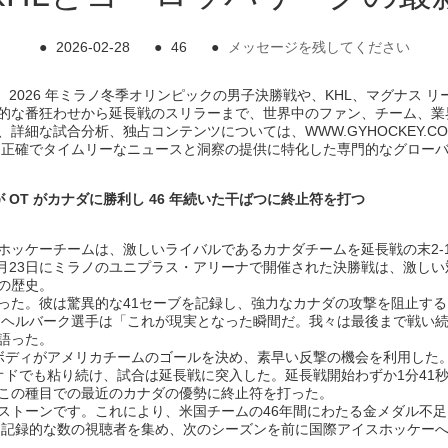
●
2026-02-28
●
46
●
メッセージを残してください
ニティは、2026 年ミラノ冬季オリンピックの男子決勝戦や、KHL、マグナ
的な番狂わせから延長戦のスリラーまで、世界中のファン、チーム、業
細な試合分析、独占コンテンツについては、WWW.GYHOCKEY.C
正確でタイムリーなニュースと洞察の提供に特化した専門的なグローバル
 OT がカナダに勝利し 46 年続いた干ばつに終止符を打つ
ッケーチームは、激しいライバルであるカナダチームを延長戦の末2-1
2月23日にミラノのユニプラス・アリーナで開催された決勝戦は、激し
の歴史。
った。彼は驚異的な41セーブを記録し、強力なカナダの攻撃を阻止す
後、ヘルバーク選手は「これが現実となった瞬間だ。我々は最後まで戦い
語った。
ボディがアメリカチームのゴールを決め、素早い反撃の機会を利用した
オドでも粘り続け、試合は延長戦に突入した。延長戦開始わずか1分41
この種目での最近のカナダの優勢に終止符を打った。
ストーンです。これにより、米国チームの46年間にわたる金メダル不
れ、記録的な数の視聴者を集め、次のシーズンを前に国際アイスホッケー