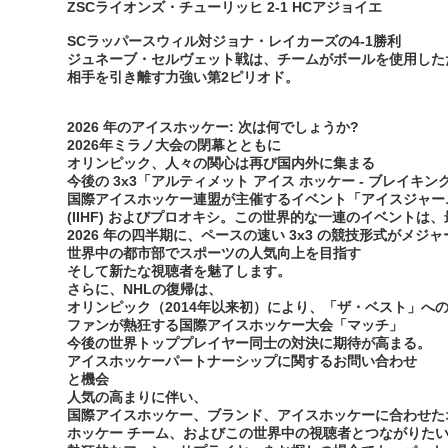
ZSCライオンズ・チューリッヒ 2-1 HCアジョイエ
SCラッパースウィル対ジョナ・レイカーズの4-1勝利
ジュネーブ・セルヴェット戦は、チームがボールを使用した
相手を引き離す力強い第2ピリオド。
2026 年のアイスホッケー: 次は何でしょうか?
2026年ミラノ大会の閉幕とともに
オリンピック、人々の関心は再び国内外に集まる
今後の 3x3「アルティメット アイス ホッケー - ブレイキ
国際アイスホッケー連盟が主催するイベント「アイスジャー
(IIHF) およびプロオキシ。この世界的な一連のイベントは
2026 年の四半期に、ペースの速い 3x3 の競技形式がメ
世界中の都市部でスポーツの人気向上を目指す
そして新たな視聴者を魅了します。
さらに、NHLの復帰は、
オリンピック（2014年以来初）により、「ザ・ベスト」へ
ファンが熱狂する国際アイスホッケー大会「マッチ」
今後の世界トッププレイヤー同士の対決に期待が高まる。
アイスホッケーパートナーシップに関するお問い合わせ
と機会
人気の高まりに伴い、
国際アイスホッケー、ブランド、アイスホッケーに合わせた
ホッケー チーム、およびこの世界中の視聴者とつながりた