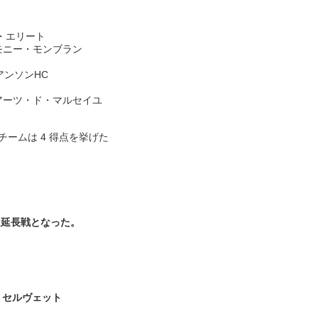
ィ・エリート
ャモニー・モンブラン
アンソンHC
ィアーツ・ド・マルセイユ
ームは 4 得点を挙げた
は延長戦となった。
・セルヴェット