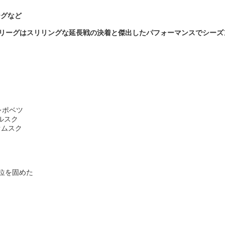
ーグなど
グはスリリングな延長戦の決着と傑出したパフォーマンスでシーズンを続けま
レポベツ
ルスク
オムスク
位を固めた