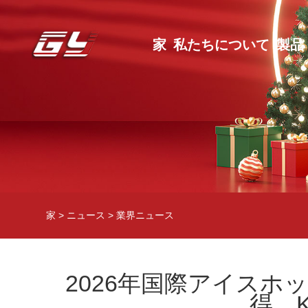
家
私たちについて
製品
家
>
ニュース
>
業界ニュース
2026年国際アイス
得、