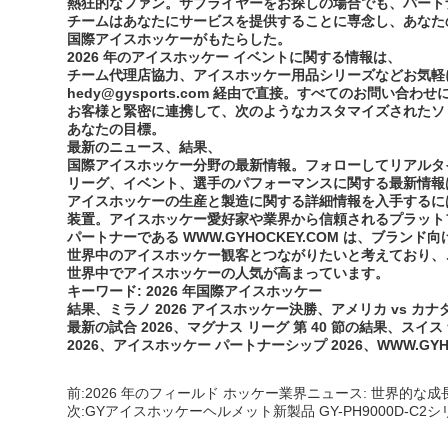
熱狂的なファン。サプライヤーをお探しの場合でも、パート
チームはあなたにサービスを提供することに専念し、あなた
国際アイスホッケーがもたらした。
2026 年のアイスホッケー イベントに関する情報は、
チーム代理店協力、アイスホッケー用品シリーズなどお気軽
hedy@gysports.com 経由で直接。すべてのお問い合
お客様と緊密に連携して、次のようなカスタマイズされたソ
あなたの目標。
最新のニュース、結果、
国際アイスホッケー分野の最新情報。フォローしてリアルタ
リーグ、イベント、選手のパフォーマンスに関する最新情報は、W
アイスホッケーの生産と製造に関する詳細情報を入手するに
装置。アイスホッケー愛好家や業界から信頼されるプラット
パートナーである WWW.GYHOCKEY.COM は、ブラ
世界中のアイスホッケー観客とつながりたいと考えており、
世界中でアイスホッケーの人気が高まっています。
キーワード: 2026 年国際アイスホッケー
結果、ミラノ 2026 アイスホッケー決勝、アメリカ vs カナダ
最新の試合 2026、マグナス リーグ 第 40 節の結果、スイス
2026、アイスホッケー パートナーシップ 2026、WWW.GY
前:
2026 年のフィールド ホッケー業界ニュース: 世界
次:
GYアイスホッケーヘルメット新製品 GY-PH9000D-C2