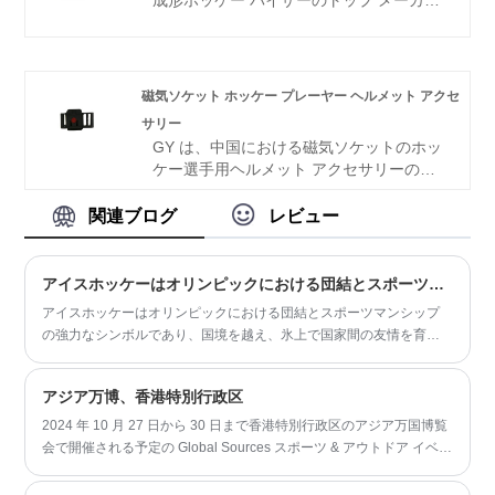
の顧客から賞賛を得ています。 GY は、最
です。この専門分野における 14 年以上の
大限の情熱を持って永続的なパートナーシ
専門知識を活かし、当社はお客様にとって
ップを育むことに取り組んでいます。
最高の製品を作ることに専念しています。
当社の耐衝撃性射出成形ホッケーバイザー
磁気ソケット ホッケー プレーヤー ヘルメット アクセ
は、その卓越した価値、卓越した品質、最
サリー
先端の技術、先進的な機器で知られていま
GY は、中国における磁気ソケットのホッ
す。国内外のお客様から高い評価をいただ
ケー選手用ヘルメット アクセサリーの大
いていることを大変誇りに思っておりま
手プロバイダーです。業界で 14 年間にわ
す。将来的にお客様と長期的なパートナー
たる確かな実績により、当社は期待を超え
関連ブログ
レビュー
シップを築くことを楽しみにしていますの
る比類のない製品を提供する専門家として
で、ぜひご参加ください。
の地位を確立しています。当社のアクセサ
リーは、その卓越した品質、最先端の製造
アイスホッケーはオリンピックにおける団結とスポーツマンシップの象徴です
技術、革新的な設備により世界的に高い評
アイスホッケーはオリンピックにおける団結とスポーツマンシップ
価を得ています。満足している顧客が集ま
の強力なシンボルであり、国境を越え、氷上で国家間の友情を育み
る成長を続けるコミュニティに参加し、協
ます。
力して永続的なパートナーシップを構築し
ましょう。最高品質の製品を破格の価格で
アジア万博、香港特別行政区
提供する GY で卓越性を体験してくださ
2024 年 10 月 27 日から 30 日まで香港特別行政区のアジア万国博覧
い。
会で開催される予定の Global Sources スポーツ & アウトドア イベン
トのカウントダウンが始まり、興奮が高まっています。