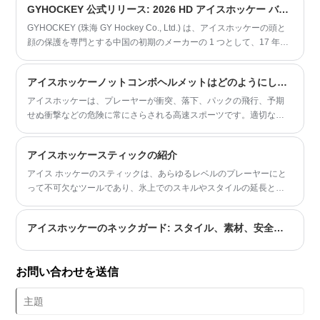
GYHOCKEY 公式リリース: 2026 HD アイスホッケー バイザー シリーズが全世界で販売開始
GYHOCKEY (珠海 GY Hockey Co., Ltd.) は、アイスホッケーの頭と
顔の保護を専門とする中国の初期のメーカーの 1 つとして、17 年以
上の研究開発と生産の経験を世界市場にもたらしています。本日、
アップグレードされた 2026 HD アイスホッケー バイザー ラインナ
アイスホッケーノットコンボヘルメットはどのようにして選手の保護とパフォーマンスを向上させるのでしょうか?
ップを正式に発売できることを嬉しく思います。これは、世界中の
プレーヤーやパートナーに信頼できる安全性と最適化された氷上パ
アイスホッケーは、プレーヤーが衝突、落下、パックの飛行、予期
フォーマンスを提供するために構築された、エリート競技会、プロ
せぬ衝撃などの危険に常にさらされる高速スポーツです。適切なヘ
クラブ、バルクトレーニングシナリオをカバーする認定保護バイザ
ルメットを選択することは、あらゆるレベルのプレーヤーにとって
ーの全範囲です。
最も重要な決定の 1 つです。アイスホッケーノットコンボヘルメッ
アイスホッケースティックの紹介
トは、信頼性の高い頭部保護、快適さ、柔軟性を維持しながら、従
来のヘルメット構成を好むアスリート向けに設計された特殊な保護
アイス ホッケーのスティックは、あらゆるレベルのプレーヤーにと
ソリューションを提供します。
って不可欠なツールであり、氷上でのスキルやスタイルの延長とし
て機能します。ホッケースティックの構造、長さ、フレックス、ブ
レードの種類、メンテナンスの微妙な違いを理解することは、パフ
アイスホッケーのネックガード: スタイル、素材、安全性に関する包括的なガイド
ォーマンスと耐久性を最適化するために非常に重要です。
お問い合わせを送信