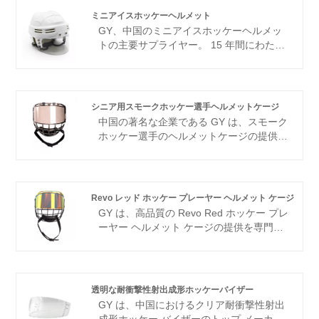
出成形ホッケーバイザーは、その比類のな
ミニアイスホッケーヘルメット
い価値、卓越した品質、最先端の技術、先
GY、中国のミニアイスホッケーヘルメッ
進的な機械で評判を得ています。世界中の
トの主要サプライヤー。 15 年間にわたる
お客様からいただいた賞賛に、私たちは大
業界の専門知識により、当社は優れた製品
きな誇りを感じています。私たちは、今後
範囲に誇りを持っています。当社のヘルメ
もお客様との永続的なパートナーシップを
ットは、その比類のない価値、優れた品
確立できる機会を楽しみにしています。
質、革新的な製造方法、最先端の設備で高
シニア用スモークホッケー選手ヘルメットケージ
く評価されています。世界中のクライアン
中国の著名な企業である GY は、スモーク
トから信頼されており、当社はお客様と長
ホッケー選手のヘルメットケージの提供に
期的なパートナーシップを築くことを期待
優れています。 14 年にわたる顕著な実績
しています。
により、業界の有力な勢力としての地位を
確立しました。 GY は、卓越した製品品
質、競争力のある価格の製品、高度な生産
Revo レッド ホッケー プレーヤー ヘルメット ケージ
技術、最先端の設備で際立っています。そ
GY は、高品質の Revo Red ホッケー プレ
の卓越した評判は国境を越え、世界中の顧
ーヤー ヘルメット ケージの提供を専門と
客から高い評価を獲得しています。永続的
する有名な中国企業です。 14 年以上の専
なパートナーシップを育むための GY の揺
門知識を備えた彼らは、業界の主導的地位
るぎない献身は明白であり、賞賛に値しま
を確立しています。 GY は、競争力のある
す。
価格、優れた品質、最先端の生産技術、最
透明な耐衝撃性射出成形ホッケーバイザー
先端の設備で高く評価されています。その
GY は、中国におけるクリア耐衝撃性射出
卓越性に対する評判は国境を超え、世界中
成形ホッケー バイザーのトップ メーカー