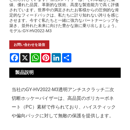
値、優れた品質、革新的な技術、高度な製造能力で高く評価
されています。世界中の満足されたお客様からの圧倒的な肯
定的なフィードバックは、私たちに計り知れない誇りを感じ
させます。今すぐ私たちと一緒に強力なパートナーシップを
築き、並外れた未来に向けた豊かな旅に乗り出しましょう。
モデル:GY-HV2022-M3
お問い合わせを送信
Facebook
X
WhatsApp
Pinterest
LinkedIn
Share
製品説明
当社のGY-HV2022-M3透明アンチスクラッチ二次
切断ホッケーバイザーは、高品質のポリカーボネ
ート（PC）素材で作られており、ハイスティック
や偏向パックに対して無敵の保護を提供します。