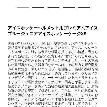
アイスホッケーヘルメット用プレミアムアイス
ブルージュニアアイスホッケーケージXS
珠海 GY Hockey Co., Ltd. は、競争の激しいアイスホッケー
製品業界で先駆者の地位を占めています。アイスホッケーと
いうスポーツに対する豊富な経験と揺るぎない情熱に裏打ち
された当社は、その最高の品質と革新性で知られる卓越した
評判を細心の注意を払って作り上げてきました。当社の熟練
した専門家からなる献身的なチームは、その努力を研究開発
(R&D) に注ぎ、新しいコンセプトを開拓し、当社の多様な製
品範囲を強化するために絶えず努力しています。クリエイテ
ィブデザイン部門は、プレーヤーの厳しい要求を満たすスタ
イリッシュで高性能なアイスホッケー用具を考案します。最
新のテクノロジーを備えた当社の最先端の生産施設は、最高
品質の製品を安定して供給します。さらに、当社の包括的な
販売と信頼できるアフターサービスが連携して、すべてのお
客様にシームレスで満足のいく体験をお届けします。初期コ
ンセプトから最終消費段階に至るまで、当社はアイスホッケ