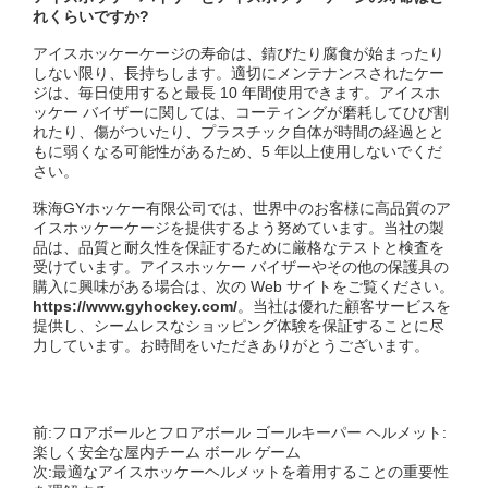
れくらいですか?
アイスホッケーケージの寿命は、錆びたり腐食が始まったり
しない限り、長持ちします。適切にメンテナンスされたケー
ジは、毎日使用すると最長 10 年間使用できます。アイスホ
ッケー バイザーに関しては、コーティングが磨耗してひび割
れたり、傷がついたり、プラスチック自体が時間の経過とと
もに弱くなる可能性があるため、5 年以上使用しないでくだ
さい。
珠海GYホッケー有限公司では、世界中のお客様に高品質のア
イスホッケーケージを提供するよう努めています。当社の製
品は、品質と耐久性を保証するために厳格なテストと検査を
受けています。アイスホッケー バイザーやその他の保護具の
購入に興味がある場合は、次の Web サイトをご覧ください。
https://www.gyhockey.com/
。当社は優れた顧客サービスを
提供し、シームレスなショッピング体験を保証することに尽
力しています。お時間をいただきありがとうございます。
前:
フロアボールとフロアボール ゴールキーパー ヘルメット:
楽しく安全な屋内チーム ボール ゲーム
次:
最適なアイスホッケーヘルメットを着用することの重要性