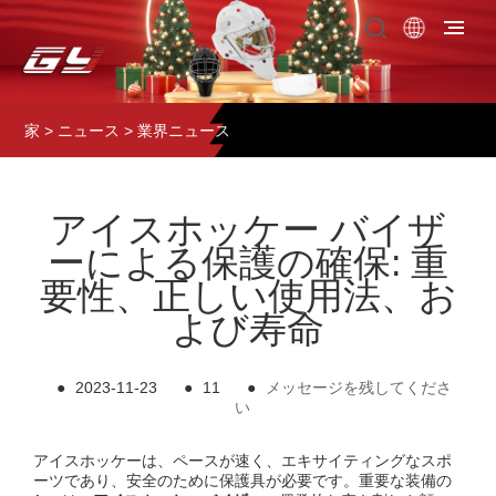
家
>
ニュース
>
業界ニュース
アイスホッケー バイザ
ーによる保護の確保: 重
要性、正しい使用法、お
よび寿命
●
2023-11-23
●
11
●
メッセージを残してくださ
い
アイスホッケーは、ペースが速く、エキサイティングなスポ
ーツであり、安全のために保護具が必要です。重要な装備の