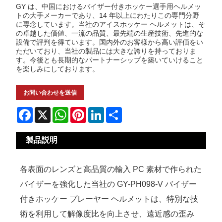
GY は、中国におけるバイザー付きホッケー選手用ヘルメッ
トの大手メーカーであり、14 年以上にわたりこの専門分野
に専念しています。当社のアイスホッケー ヘルメットは、そ
の卓越した価値、一流の品質、最先端の生産技術、先進的な
設備で評判を得ています。国内外のお客様から高い評価をい
ただいており、当社の製品には大きな誇りを持っておりま
す。今後とも長期的なパートナーシップを築いていけること
を楽しみにしております。
お問い合わせを送信
Facebook
X
WhatsApp
Pinterest
LinkedIn
Share
製品説明
各表面のレンズと高品質の輸入 PC 素材で作られた
バイザーを強化した当社の GY-PH098-V バイザー
付きホッケー プレーヤー ヘルメットは、特別な技
術を利用して解像度比を向上させ、遠近感の歪み