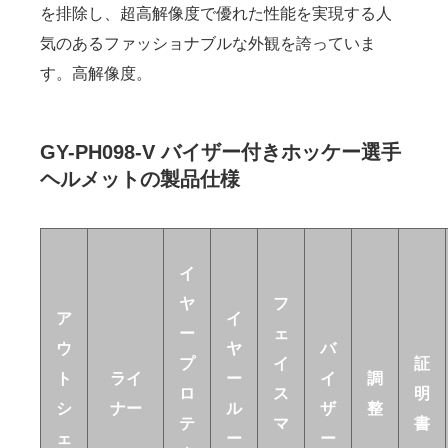
を排除し、超高解像度で優れた性能を実現する人
気のあるファッショナブルな外観を誇っていま
す。高解像度。
GY-PH098-V バイザー付きホッケー選手
ヘルメットの製品仕様
イ
ヤ
フ
ア
イ
ー
ェ
ウ
ヤ
バ
プ
イ
証
ト
ライ
ー
イ
調
ロ
ス
明
シ
ナー
ル
ザ
整
テ
マ
書
ェ
ー
ー