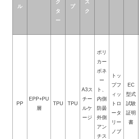
ク
ス
ル
プ
タ
ク
ー
ポリ
カー
ボネ
トッ
ー
プフ
EC
A3ス
ト、
ィッ
型式
EPP+PU
チー
内側
PP
TPU
TPU
トロ
試験
層
ルケ
防曇
ータ
証明
ージ
外側
リー
書
アン
ノブ
チス